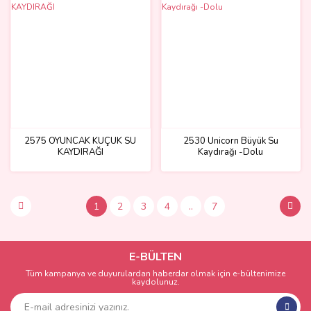
2575 OYUNCAK KÜÇÜK SU
2530 Unicorn Büyük Su
KAYDIRAĞI
Kaydırağı -Dolu
1
2
3
4
..
7
E-BÜLTEN
Tüm kampanya ve duyurulardan haberdar olmak için e-bültenimize
kaydolunuz.