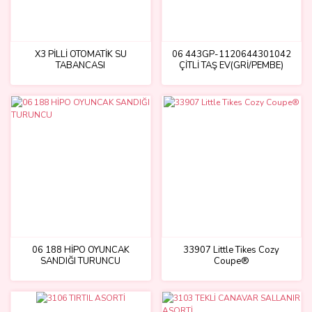
X3 PİLLİ OTOMATİK SU
06 443GP-1120644301042
TABANCASI
ÇİTLİ TAŞ EV(GRİ/PEMBE)
06 188 HİPO OYUNCAK
33907 Little Tikes Cozy
SANDIĞI TURUNCU
Coupe®