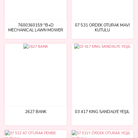
7600360159 ''B+D
07 531 ÖRDEK OTURAK MAVİ
MECHANICAL LAWN MOWER
KUTULU
Mechanical lawnmower with
mechanical butt
2627 BANK
03 417 KING SANDALYE YEŞİL