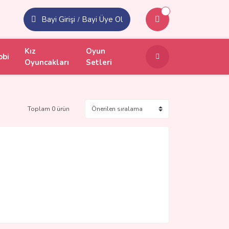
Bayi Girişi
Bayi Üye Ol
/
Kız
Oyun
obi
Oyuncakları
Setleri
Toplam 0 ürün