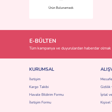
Ürün Bulunamadı.
E-BÜLTEN
Tüm kampanya ve duyurulardan haberdar olmak i
KURUMSAL
ALIŞ
İletişim
Mesafe
Kargo Takibi
Gizlili
Havale Bildirim Formu
İptal v
İletişim Formu
Kişisel 