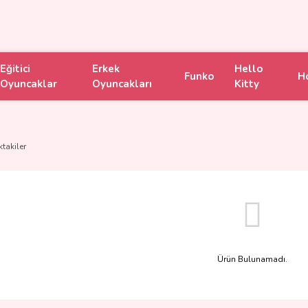
Eğitici
Erkek
Hello
Funko
H
Oyuncaklar
Oyuncakları
Kitty
ktakiler
Ürün Bulunamadı.