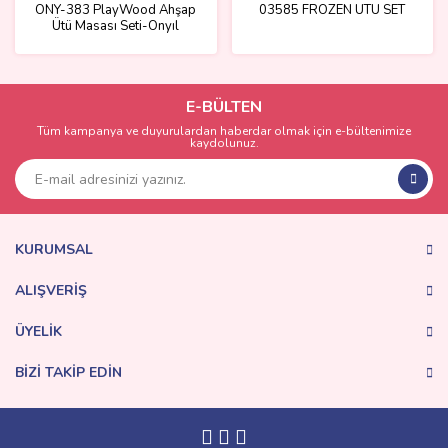
ONY-383 PlayWood Ahşap
03585 FROZEN ÜTÜ SET
Ütü Masası Seti-Onyıl
E-BÜLTEN
Tüm kampanya ve duyurulardan haberdar olmak için e-bültenimize
kaydolunuz.
KURUMSAL
ALIŞVERİŞ
ÜYELİK
BİZİ TAKİP EDİN