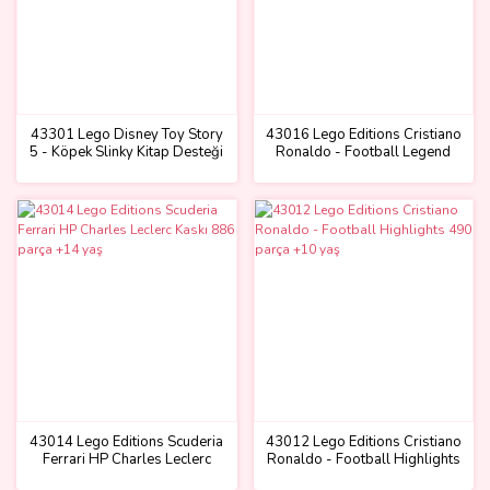
43301 Lego Disney Toy Story
43016 Lego Editions Cristiano
5 - Köpek Slinky Kitap Desteği
Ronaldo - Football Legend
1311 parça +18 yaş
854 parça +12 yaş
43014 Lego Editions Scuderia
43012 Lego Editions Cristiano
Ferrari HP Charles Leclerc
Ronaldo - Football Highlights
Kaskı 886 parça +14 yaş
490 parça +10 yaş