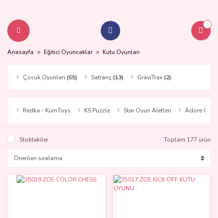
Anasayfa
Eğitici Oyuncaklar
Kutu Oyunları
Çocuk Oyunları
(55)
Satranç
(13)
GraviTrax
(2)
Redka - KumToys
KS Puzzle
Star Oyun Aletleri
Adore Oyun
Stoktakiler
Toplam 177 ürün