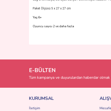
Paket Ölçüsü 5 x 27 x 27 cm
Yaş:6+
Oyuncu sayısı 2 ve daha fazla
Bu ürünün fiyat bilgisi, resim, ürün açıklamalarında 
Görüş ve önerileriniz için teşekkür ederiz.
Ürün resmi kalitesiz, bozuk veya görüntülenemiyo
Ürün açıklamasında eksik bilgiler bulunuyor.
E-BÜLTEN
Ürün bilgilerinde hatalar bulunuyor.
Tüm kampanya ve duyurulardan haberdar olmak i
Ürün fiyatı diğer sitelerden daha pahalı.
Bu ürüne benzer farklı alternatifler olmalı.
KURUMSAL
ALIŞ
İletişim
Mesafe