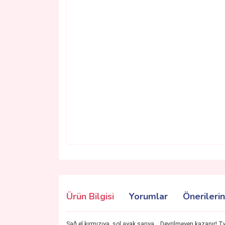
Ürün Bilgisi
Yorumlar
Önerilerin
Sağ el kırmızıya, sol ayak sarıya... Devrilmeyen kazanır! T