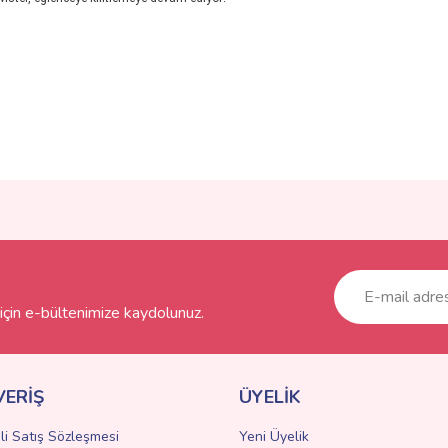
ve diğer konularda yetersiz gördüğünüz noktaları öneri formunu kullanarak taraf
Bu ürüne ilk yorumu siz yapın!
r.
Yorum Yaz
çin e-bültenimize kaydolunuz.
VERİŞ
ÜYELİK
li Satış Sözleşmesi
Yeni Üyelik