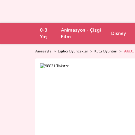
0-3
Animasyon - Çizgi
Disney
Yaş
Film
Anasayfa
Eğitici Oyuncaklar
Kutu Oyunları
98831 