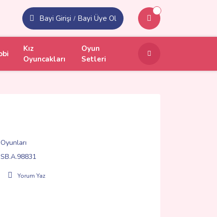
Bayi Girişi
Bayi Üye Ol
/
Kız
Oyun
obi
Oyuncakları
Setleri
 Oyunları
SB.A.98831
Yorum Yaz