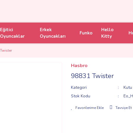
Eğitici
Erkek
Hello
Funko
H
Oyuncaklar
Oyuncakları
Kitty
Twister
Hasbro
98831 Twister
Kategori
Kutu
Stok Kodu
Eo_H
Tavsiye Et