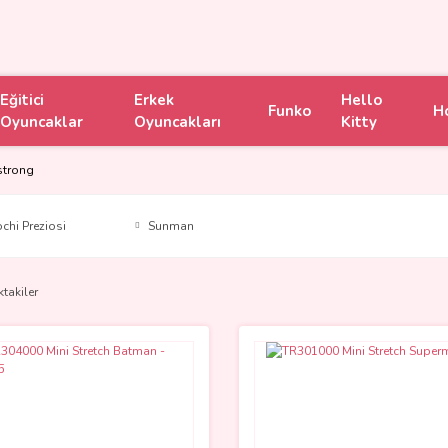
Eğitici
Erkek
Hello
Funko
H
Oyuncaklar
Oyuncakları
Kitty
strong
chi Preziosi
Sunman
ktakiler