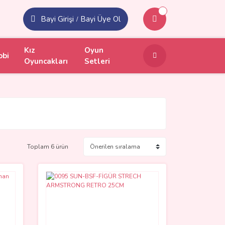
Bayi Girişi
Bayi Üye Ol
/
Kız
Oyun
obi
Oyuncakları
Setleri
Toplam 6 ürün