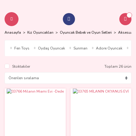
Anasayfa
Kız Oyuncakları
Oyuncak Bebek ve Oyun Setleri
Aksesuarl
Fen Toys
Oydaş Oyuncak
Sunman
Adore Oyuncak
Ay
Stoktakiler
Toplam 26 ürün