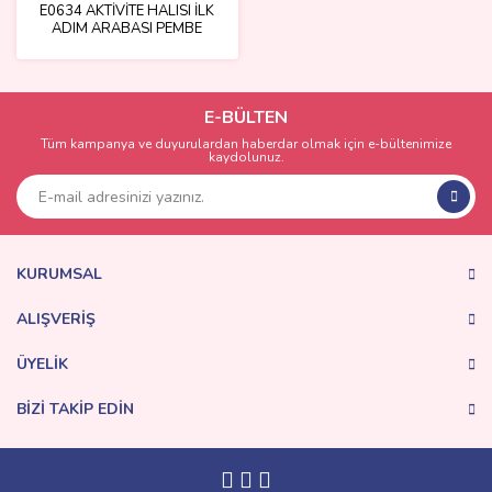
E0634 AKTİVİTE HALISI İLK
ADIM ARABASI PEMBE
E-BÜLTEN
Tüm kampanya ve duyurulardan haberdar olmak için e-bültenimize
kaydolunuz.
KURUMSAL
ALIŞVERİŞ
ÜYELİK
BİZİ TAKİP EDİN