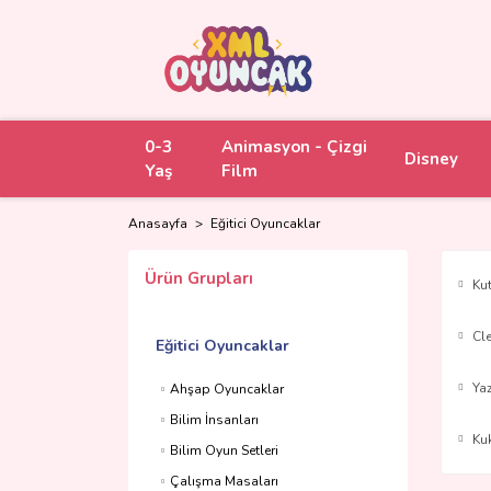
0-3
Animasyon - Çizgi
Disney
Yaş
Film
Anasayfa
Eğitici Oyuncaklar
Ürün Grupları
Ku
Cl
Eğitici Oyuncaklar
Yaz
Ahşap Oyuncaklar
Bilim İnsanları
Ku
Bilim Oyun Setleri
Çalışma Masaları