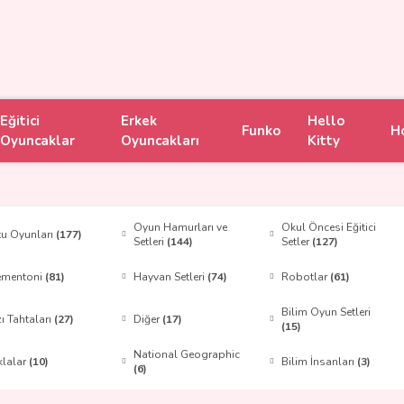
Eğitici
Erkek
Hello
Funko
H
Oyuncaklar
Oyuncakları
Kitty
Oyun Hamurları ve
Okul Öncesi Eğitici
tu Oyunları
(177)
Setleri
(144)
Setler
(127)
ementoni
(81)
Hayvan Setleri
(74)
Robotlar
(61)
Bilim Oyun Setleri
ı Tahtaları
(27)
Diğer
(17)
(15)
National Geographic
klalar
(10)
Bilim İnsanları
(3)
(6)