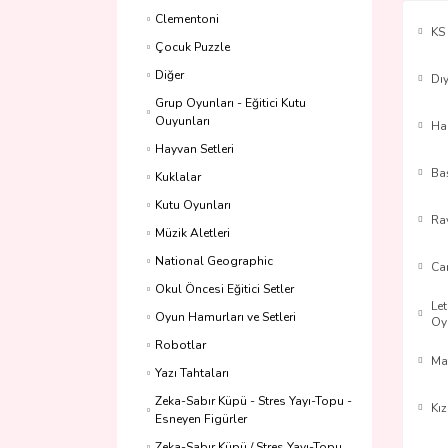
Clementoni
KS
Çocuk Puzzle
Diğer
Dı
Grup Oyunları - Eğitici Kutu
Ouyunları
Ha
Hayvan Setleri
Ba
Kuklalar
Kutu Oyunları
Ra
Müzik Aletleri
National Geographic
Ca
Okul Öncesi Eğitici Setler
Let
Oyun Hamurları ve Setleri
Oy
Robotlar
Ma
Yazı Tahtaları
Zeka-Sabır Küpü - Stres Yayı-Topu -
Kı
Esneyen Figürler
Zeka-Sabır Küpü / Stres Yayı-Topu