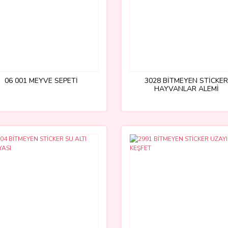
06 001 MEYVE SEPETİ
3028 BİTMEYEN STİCKE
HAYVANLAR ALEMİ