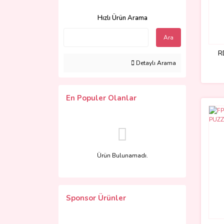
Neco Toys (35)
Birlik Toys (29)
Hızlı Ürün Arama
Chiva (27)
Ara
Anadolu Oyuncak (26)
R
Başel Toys (26)
Detaylı Arama
Can Oyuncak (25)
Karsan (24)
En Populer Olanlar
Asya Oyuncak (23)
Pilsan Oyuncak (20)
Ravensburger (16)
Eren Eğitici Oyuncak (15)
Adore Oyuncak (14)
Ürün Bulunamadı.
Gepettoys (14)
Totteriq (14)
Can-Em Oyuncak (12)
Sponsor Ürünler
Dolu Oyuncak (11)