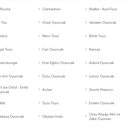
 Puzzle
Clementoni
Redka - KumToys
y Toy
Onyıl Oyuncak
Vardem Oyuncak
sbro
Neco Toys
Birlik Toys
şel Toys
Can Oyuncak
Karsan
vensburger
Eren Eğitici Oyuncak
Adore Oyuncak
n-Em Oyuncak
Dolu Oyuncak
Limon Oyuncak
's be Child - Enfal
Aslan
Giochi Preziosi
uncak
ttel
Zuzu Toys
Erdem Oyuncak
Uzay Ahşap Akıl ve
zılkaya Oyuncak
Okutan Hobi
Zeka Oyunları