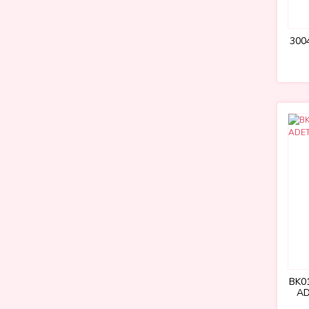
300
BK0
AD