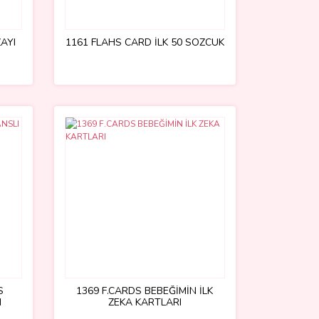
AYI
1161 FLAHS CARD İLK 50 SÖZCÜK
S
1369 F.CARDS BEBEĞİMİN İLK
I
ZEKA KARTLARI