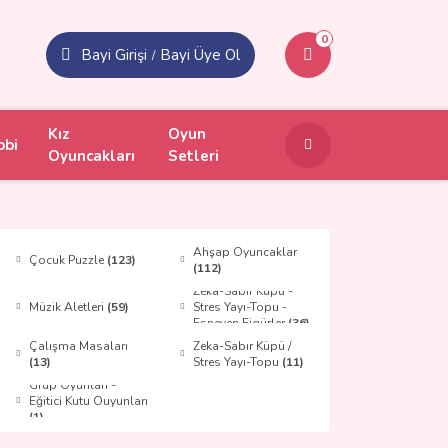
0
Bayi Girişi
Bayi Üye Ol
/
Kız
Oyun
obi
Oyuncakları
Setleri
Ahşap Oyuncaklar
Çocuk Puzzle
(123)
(112)
Zeka-Sabır Küpü -
Müzik Aletleri
(59)
Stres Yayı-Topu -
Esneyen Figürler
(36)
Çalışma Masaları
Zeka-Sabır Küpü /
(13)
Stres Yayı-Topu
(11)
Grup Oyunları -
Eğitici Kutu Ouyunları
(1)