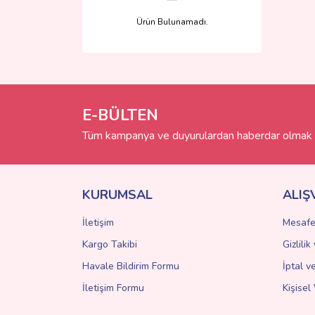
Ürün Bulunamadı.
E-BÜLTEN
Tüm kampanya ve duyurulardan haberdar olmak i
KURUMSAL
ALIŞ
İletişim
Mesafe
Kargo Takibi
Gizlili
Havale Bildirim Formu
İptal v
İletişim Formu
Kişisel 