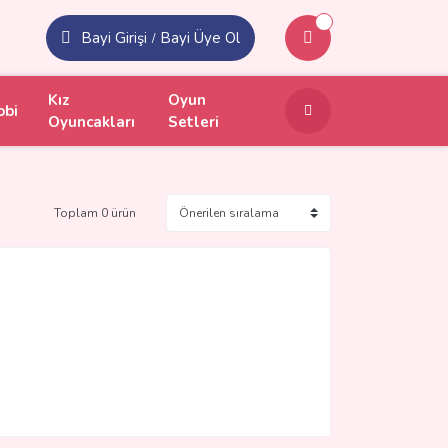
Bayi Girişi
Bayi Üye Ol
/
Kız
Oyun
obi
Oyuncakları
Setleri
Toplam 0 ürün