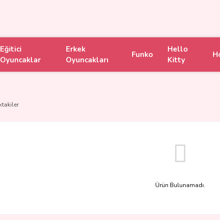
Eğitici
Erkek
Hello
Funko
H
Oyuncaklar
Oyuncakları
Kitty
ktakiler
Ürün Bulunamadı.