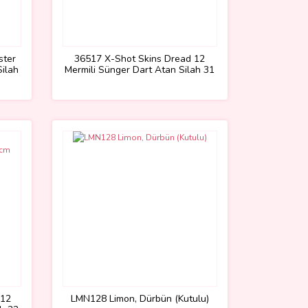
ster
36517 X-Shot Skins Dread 12
Silah
Mermili Sünger Dart Atan Silah 31
cm-Sunman
 12
LMN128 Limon, Dürbün (Kutulu)