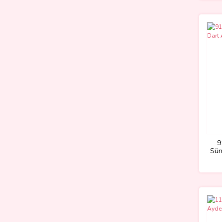
9
Sün