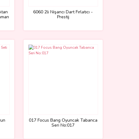
Atan
6060 2li Nişancı Dart Fırlatıcı -
unman
Prestij
yun
017 Focus Bang Oyuncak Tabanca
Seri No:017