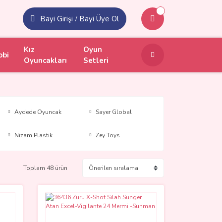
Bayi Girişi
Bayi Üye Ol
/
Kız
Oyun
obi
Oyuncakları
Setleri
Aydede Oyuncak
Sayer Global
Nizam Plastik
Zey Toys
Toplam 48 ürün