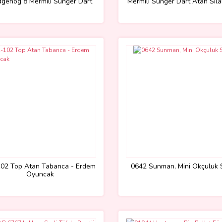
gehog 8 Mermili Sünger Dart
Mermili Sünger Dart Atan Sil
Atan Silah 21 cm -Sunman
cm
02 Top Atan Tabanca - Erdem
0642 Sunman, Mini Okçuluk 
Oyuncak