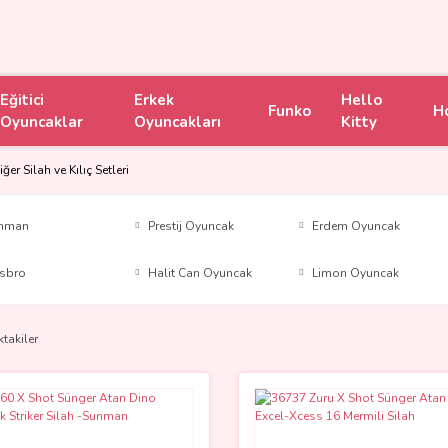
Eğitici
Erkek
Hello
Funko
H
Oyuncaklar
Oyuncakları
Kitty
iğer Silah ve Kılıç Setleri
nman
Prestij Oyuncak
Erdem Oyuncak
sbro
Halit Can Oyuncak
Limon Oyuncak
ktakiler