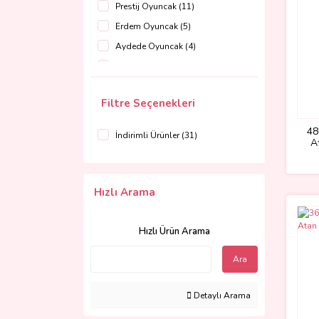
Prestij Oyuncak (11)
Erdem Oyuncak (5)
Aydede Oyuncak (4)
Sayer Global (4)
Hasbro (2)
Filtre Seçenekleri
Halit Can Oyuncak (1)
Limon Oyuncak (1)
48
İndirimli Ürünler (31)
A
Nizam Plastik (1)
Zey Toys (1)
Hızlı Arama
Hızlı Ürün Arama
Ara
Detaylı Arama