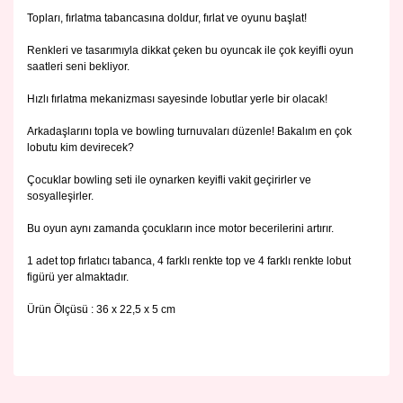
Topları, fırlatma tabancasına doldur, fırlat ve oyunu başlat!
Renkleri ve tasarımıyla dikkat çeken bu oyuncak ile çok keyifli oyun
saatleri seni bekliyor.
Hızlı fırlatma mekanizması sayesinde lobutlar yerle bir olacak!
Arkadaşlarını topla ve bowling turnuvaları düzenle! Bakalım en çok
lobutu kim devirecek?
Çocuklar bowling seti ile oynarken keyifli vakit geçirirler ve
sosyalleşirler.
Bu oyun aynı zamanda çocukların ince motor becerilerini artırır.
1 adet top fırlatıcı tabanca, 4 farklı renkte top ve 4 farklı renkte lobut
figürü yer almaktadır.
Ürün Ölçüsü : 36 x 22,5 x 5 cm
Bu ürünün fiyat bilgisi, resim, ürün açıklamalarında ve diğer
konularda yetersiz gördüğünüz noktaları öneri formunu
Bu ürüne ilk yorumu siz yapın!