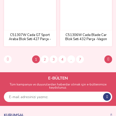
C51307W Cada GT Sport
C51306W Cada Blade Car
Araba Blok Seti 427 Parça -
Blok Seti 432 Parça -Vagon
Vagon life
life
1
2
3
4
..
7
E-BÜLTEN
Tüm kampanya ve duyurulardan haberdar olmak için e-bültenimize
kaydolunuz.
KURUMSAL