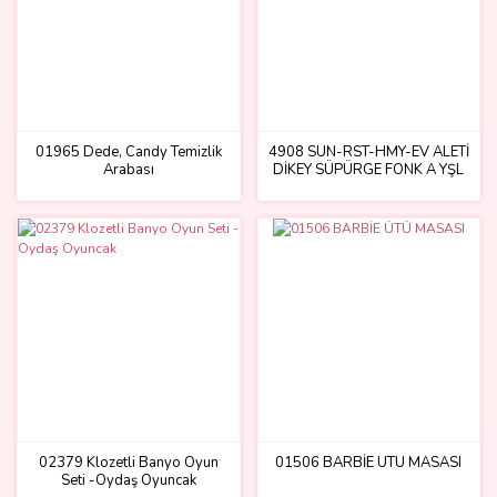
01965 Dede, Candy Temizlik
4908 SUN-RST-HMY-EV ALETİ
Arabası
DİKEY SÜPÜRGE FONK A YŞL
SESLİ
02379 Klozetli Banyo Oyun
01506 BARBİE ÜTÜ MASASI
Seti -Oydaş Oyuncak