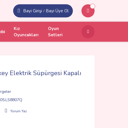
Bayi Girişi
Bayi Üye Ol
/
Kız
Oyun
obi
Oyuncakları
Setleri
y Elektrik Süpürgesi Kapalı
rgeler
05.LS8807Q
Yorum Yaz