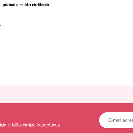
l gücünü destekler niteliktedir.
ği
ve diğer konularda yetersiz gördüğünüz noktaları öneri formunu kullanarak taraf
Bu ürüne ilk yorumu siz yapın!
r.
Yorum Yaz
çin e-bültenimize kaydolunuz.