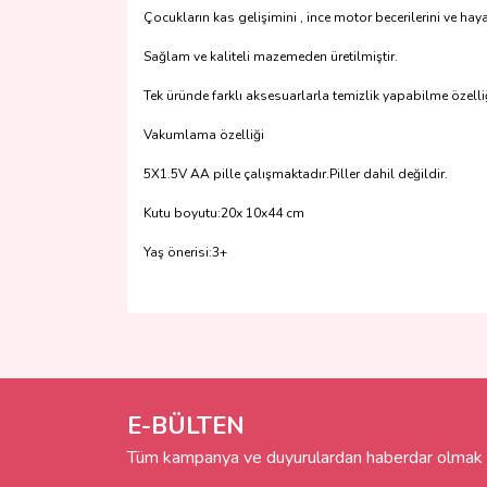
Çocukların kas gelişimini , ince motor becerilerini ve haya
Sağlam ve kaliteli mazemeden üretilmiştir.
Tek üründe farklı aksesuarlarla temizlik yapabilme özelli
Vakumlama özelliği
5X1.5V AA pille çalışmaktadır.Piller dahil değildir.
Kutu boyutu:20x 10x44 cm
Yaş önerisi:3+
Bu ürünün fiyat bilgisi, resim, ürün açıklamalarında 
Görüş ve önerileriniz için teşekkür ederiz.
Ürün resmi kalitesiz, bozuk veya görüntülenemiyo
Ürün açıklamasında eksik bilgiler bulunuyor.
E-BÜLTEN
Ürün bilgilerinde hatalar bulunuyor.
Tüm kampanya ve duyurulardan haberdar olmak i
Ürün fiyatı diğer sitelerden daha pahalı.