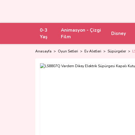
0-3
Animasyon - Çizgi
Disney
Yaş
Film
Anasayfa
Oyun Setleri
Ev Aletleri
Süpürgeler
L