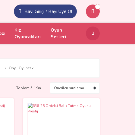
Bayi Girişi
Bayi Üye Ol
/
Kız
Oyun
obi
Oyuncakları
Setleri
Onyıl Oyuncak
Toplam 5 ürün