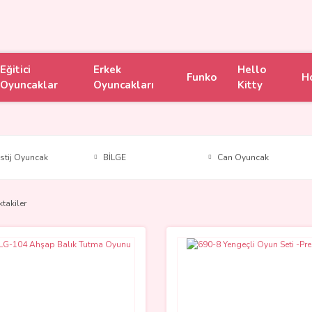
Eğitici
Erkek
Hello
Funko
H
Oyuncaklar
Oyuncakları
Kitty
estij Oyuncak
BİLGE
Can Oyuncak
ktakiler