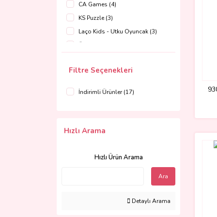
CA Games (4)
KS Puzzle (3)
Laço Kids - Utku Oyuncak (3)
Özaydınlar (3)
Redka - KumToys (3)
Filtre Seçenekleri
Adore Oyuncak (1)
Çekirdek Zeka (1)
93
İndirimli Ürünler (17)
Giochi Preziosi (1)
Nizam Plastik (1)
Hızlı Arama
Hızlı Ürün Arama
Ara
Detaylı Arama