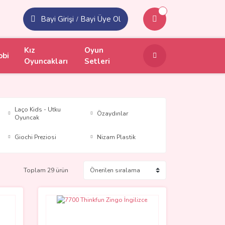
Bayi Girişi
Bayi Üye Ol
/
Kız
Oyun
obi
Oyuncakları
Setleri
Laço Kids - Utku
Özaydınlar
Oyuncak
Giochi Preziosi
Nizam Plastik
Toplam 29 ürün