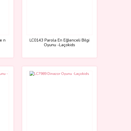
e n
LC0143 Parola En Eğlenceli Bilgi
Oyunu -Laçokids