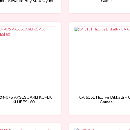
ımı - Seyahat Boy Kutu Oyunu
Game
ZM-075 AKSESUARLI KÖPEK
CA.5151 Hızlı ve Dikkatli - 
KLÜBESİ 60
Games