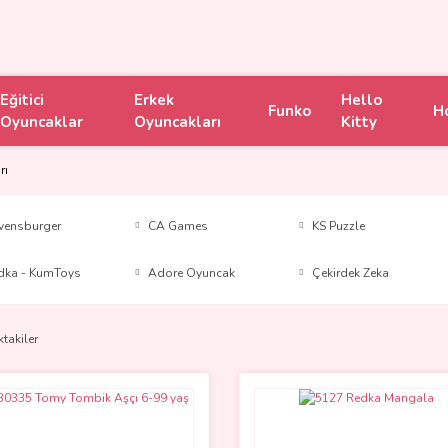
Eğitici
Erkek
Hello
Funko
H
Oyuncaklar
Oyuncakları
Kitty
rı
vensburger
CA Games
KS Puzzle
dka - KumToys
Adore Oyuncak
Çekirdek Zeka
ktakiler