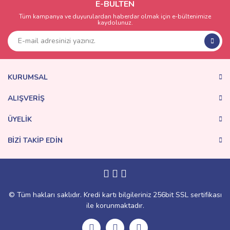
E-BÜLTEN
Tüm kampanya ve duyurulardan haberdar olmak için e-bültenimize
kaydolunuz.
KURUMSAL
ALIŞVERİŞ
ÜYELİK
BİZİ TAKİP EDİN
© Tüm hakları saklıdır. Kredi kartı bilgileriniz 256bit SSL sertifikası
ile korunmaktadır.