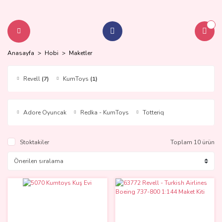
Anasayfa
Hobi
Maketler
Revell
(7)
KumToys
(1)
Adore Oyuncak
Redka - KumToys
Totteriq
Stoktakiler
Toplam 10 ürün