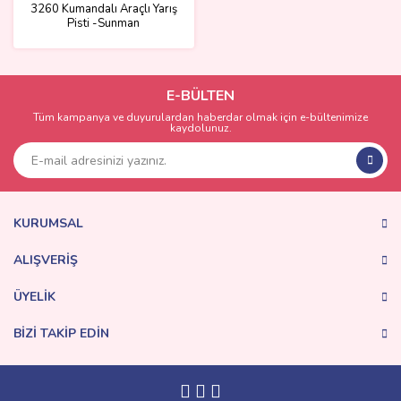
3260 Kumandalı Araçlı Yarış
Pisti -Sunman
E-BÜLTEN
Tüm kampanya ve duyurulardan haberdar olmak için e-bültenimize
kaydolunuz.
KURUMSAL
ALIŞVERİŞ
ÜYELİK
BİZİ TAKİP EDİN