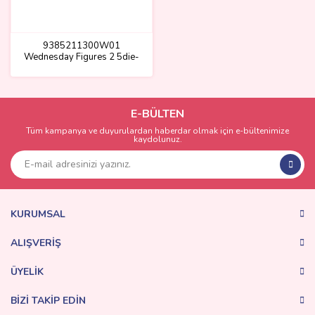
9385211300W01
Wednesday Figures 2 5die-
cast op-culture collectible
each 3(Belirtilen fiyat, tekli
satış için adet fiyatıdır.)
E-BÜLTEN
Tüm kampanya ve duyurulardan haberdar olmak için e-bültenimize
kaydolunuz.
KURUMSAL
ALIŞVERİŞ
ÜYELİK
BİZİ TAKİP EDİN