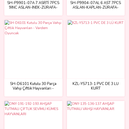
SH-P9901-07A 7 ASRTİ 7PCS
SH-P9904-07AL 6 AST 7PCS
9İNC ASLAN-İNEK-ZÜRAFA-
ASLAN-KAPLAN-ZÜRAFA-
FİL-AT-ZEBRA(Belirtilen fiyat,
İNEK-FİL(Belirtilen fiyat, tekli
tekli satış için adet fiyatıdır.)
satış için adet fiyatıdır.)
SH-D6101 Kutulu 30 Parça
KZL-YS713-1 PVC DE 3 LÜ
Vahşi Çiftlik Hayvanları -
KURT
Vardem Oyuncak