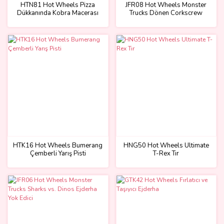
HTN81 Hot Wheels Pizza
JFR08 Hot Wheels Monster
Dükkanında Kobra Macerası
Trucks Dönen Corkscrew
Oyun Seti
Shark Çarpışması
HTK16 Hot Wheels Bumerang
HNG50 Hot Wheels Ultimate
Çemberli Yarış Pisti
T-Rex Tır