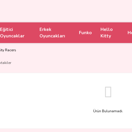
Eğitici
Erkek
Hello
Funko
H
Oyuncaklar
Oyuncakları
Kitty
ty Racers
ktakiler
Ürün Bulunamadı.