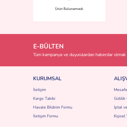
Ürün Bulunamadı.
E-BÜLTEN
Tüm kampanya ve duyurulardan haberdar olmak i
KURUMSAL
ALIŞ
İletişim
Mesafe
Kargo Takibi
Gizlili
Havale Bildirim Formu
İptal v
İletişim Formu
Kişisel 