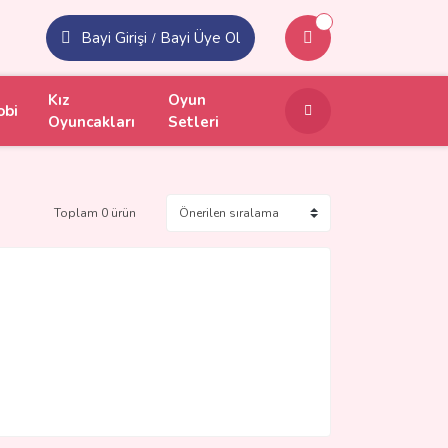
Bayi Girişi
Bayi Üye Ol
/
Kız
Oyun
obi
Oyuncakları
Setleri
Toplam 0 ürün