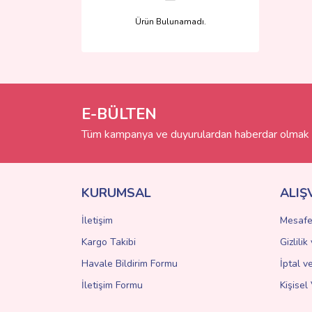
Ürün Bulunamadı.
E-BÜLTEN
Tüm kampanya ve duyurulardan haberdar olmak i
KURUMSAL
ALIŞ
İletişim
Mesafe
Kargo Takibi
Gizlili
Havale Bildirim Formu
İptal v
İletişim Formu
Kişisel 