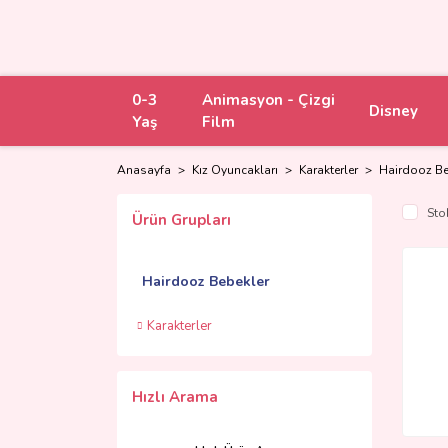
0-3
Animasyon - Çizgi
Disney
Yaş
Film
Anasayfa
Kız Oyuncakları
Karakterler
Hairdooz Be
Sto
Ürün Grupları
Hairdooz Bebekler
Karakterler
Hızlı Arama