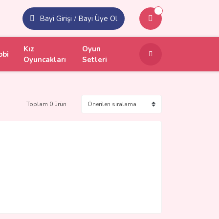
Bayi Girişi
Bayi Üye Ol
/
Kız
Oyun
obi
Oyuncakları
Setleri
Toplam 0 ürün