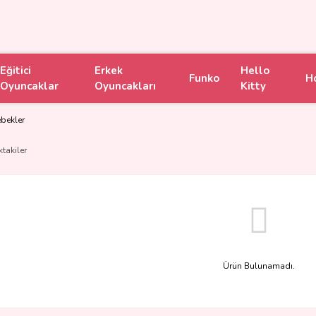
Eğitici
Erkek
Hello
Funko
H
Oyuncaklar
Oyuncakları
Kitty
bekler
ktakiler
Ürün Bulunamadı.