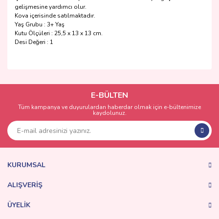
gelişmesine yardımcı olur.
Kova içerisinde satılmaktadır.
Yaş Grubu : 3+ Yaş
Kutu Ölçüleri : 25,5 x 13 x 13 cm.
Desi Değeri : 1
Bu ürünün fiyat bilgisi, resim, ürün açıklamalarında ve diğer
konularda yetersiz gördüğünüz noktaları öneri formunu
Bu ürüne ilk yorumu siz yapın!
kullanarak tarafımıza iletebilirsiniz.
Görüş ve önerileriniz için teşekkür ederiz.
E-BÜLTEN
Tüm kampanya ve duyurulardan haberdar olmak için e-bültenimize
Yorum Yaz
kaydolunuz.
Ürün resmi kalitesiz, bozuk veya görüntülenemiyor.
Ürün açıklamasında eksik bilgiler bulunuyor.
Ürün bilgilerinde hatalar bulunuyor.
Ürün fiyatı diğer sitelerden daha pahalı.
KURUMSAL
Bu ürüne benzer farklı alternatifler olmalı.
ALIŞVERİŞ
ÜYELİK