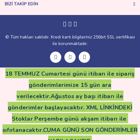
BİZİ TAKİP EDİN
Gönder
© Tüm hakları saklıdır. Kredi kartı bilgileriniz 256bit SSL sertifikası
ile korunmaktadır.
18 TEMMUZ Cumartesi günü itibarı ile sipariş
gönderimlerimize 15 gün ara
verilecektir.Ağustos ay başı itibarı ile
gönderimler başlayacaktır. XML LİNKİNDEKİ
Stoklar Perşembe günü akşam itibarı ile
sıfırlanacaktır.CUMA GÜNÜ SON GÖNDERİMLER