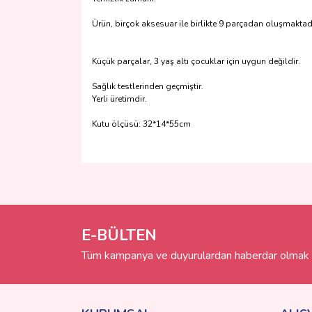
Ürün, birçok aksesuar ile birlikte 9 parçadan oluşmaktad
Küçük parçalar, 3 yaş altı çocuklar için uygun değildir.
Sağlık testlerinden geçmiştir.
Yerli üretimdir.
Kutu ölçüsü: 32*14*55cm
Bu ürünün fiyat bilgisi, resim, ürün açıklamalarında 
Görüş ve önerileriniz için teşekkür ederiz.
Ürün resmi kalitesiz, bozuk veya görüntülenemiyo
Ürün açıklamasında eksik bilgiler bulunuyor.
E-BÜLTEN
Ürün bilgilerinde hatalar bulunuyor.
Tüm kampanya ve duyurulardan haberdar olmak i
Ürün fiyatı diğer sitelerden daha pahalı.
Bu ürüne benzer farklı alternatifler olmalı.