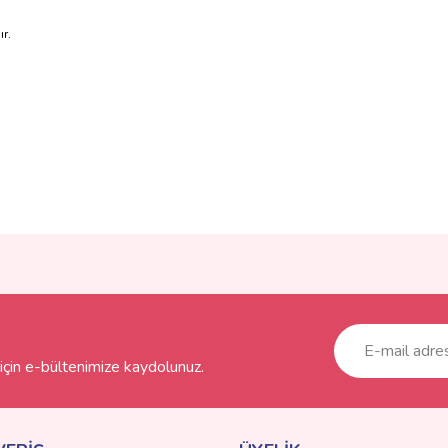
ır.
ve diğer konularda yetersiz gördüğünüz noktaları öneri formunu kullanarak taraf
Bu ürüne ilk yorumu siz yapın!
r.
Yorum Yaz
çin e-bültenimize kaydolunuz.