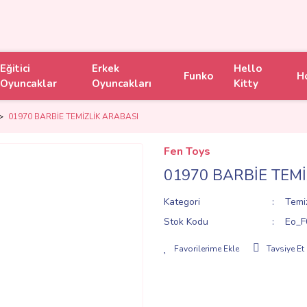
Eğitici
Erkek
Hello
Funko
H
Oyuncaklar
Oyuncakları
Kitty
01970 BARBİE TEMİZLİK ARABASI
Fen Toys
01970 BARBİE TEMİ
Kategori
Temiz
Stok Kodu
Eo_F
Tavsiye Et