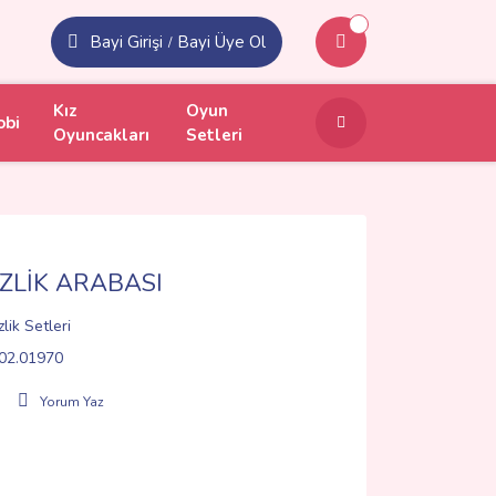
Bayi Girişi
Bayi Üye Ol
/
Kız
Oyun
obi
Oyuncakları
Setleri
ZLİK ARABASI
lik Setleri
02.01970
Yorum Yaz