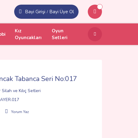
Bayi Girişi
Bayi Üye Ol
/
Kız
Oyun
obi
Oyuncakları
Setleri
cak Tabanca Seri No:017
 Silah ve Kılıç Setleri
AYER.017
Yorum Yaz