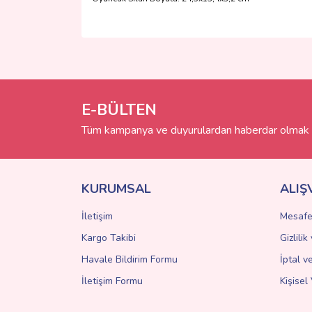
Bu ürünün fiyat bilgisi, resim, ürün açıklamalarında 
Görüş ve önerileriniz için teşekkür ederiz.
Ürün resmi kalitesiz, bozuk veya görüntülenemiyo
Ürün açıklamasında eksik bilgiler bulunuyor.
E-BÜLTEN
Ürün bilgilerinde hatalar bulunuyor.
Tüm kampanya ve duyurulardan haberdar olmak i
Ürün fiyatı diğer sitelerden daha pahalı.
Bu ürüne benzer farklı alternatifler olmalı.
KURUMSAL
ALIŞ
İletişim
Mesafe
Kargo Takibi
Gizlili
Havale Bildirim Formu
İptal v
İletişim Formu
Kişisel 