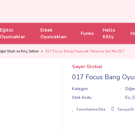
Eğitici
Erkek
Hello
Funko
H
Oyuncaklar
Oyuncakları
Kitty
iğer Silah ve Kılıç Setleri
017 Focus Bang Oyuncak Tabanca Seri No:017
Sayer Global
017 Focus Bang Oyun
Kategori
Diğer
Stok Kodu
Eo_S
Tavsiye Et