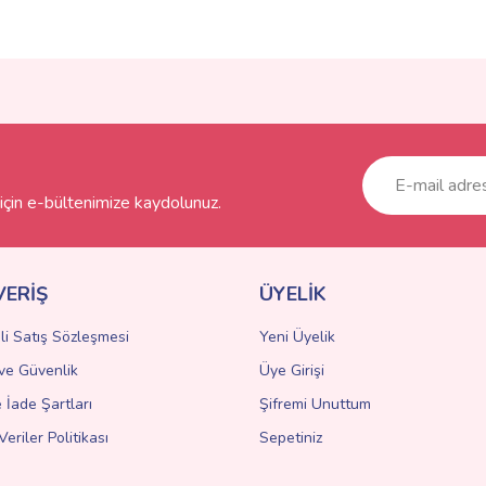
ve diğer konularda yetersiz gördüğünüz noktaları öneri formunu kullanarak taraf
Bu ürüne ilk yorumu siz yapın!
r.
Yorum Yaz
çin e-bültenimize kaydolunuz.
VERİŞ
ÜYELİK
li Satış Sözleşmesi
Yeni Üyelik
k ve Güvenlik
Üye Girişi
Gönder
e İade Şartları
Şifremi Unuttum
Veriler Politikası
Sepetiniz