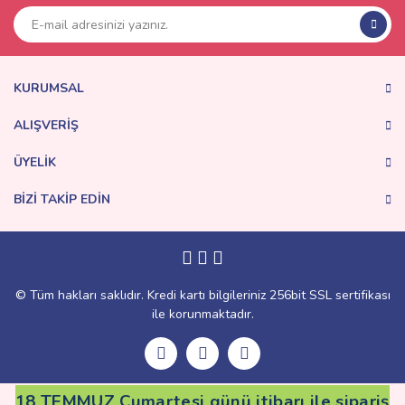
Ürün resmi kalitesiz, bozuk veya görüntülenemiyor.
Ürün açıklamasında eksik bilgiler bulunuyor.
Ürün bilgilerinde hatalar bulunuyor.
Ürün fiyatı diğer sitelerden daha pahalı.
KURUMSAL
Bu ürüne benzer farklı alternatifler olmalı.
ALIŞVERİŞ
ÜYELİK
BİZİ TAKİP EDİN
Gönder
© Tüm hakları saklıdır. Kredi kartı bilgileriniz 256bit SSL sertifikası
ile korunmaktadır.
18 TEMMUZ Cumartesi günü itibarı ile sipariş