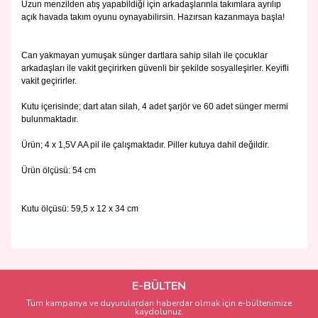
Uzun menzilden atış yapabildiği için arkadaşlarınla takımlara ayrılıp
açık havada takım oyunu oynayabilirsin. Hazırsan kazanmaya başla!
Can yakmayan yumuşak sünger dartlara sahip silah ile çocuklar
arkadaşları ile vakit geçirirken güvenli bir şekilde sosyalleşirler. Keyifli
vakit geçirirler.
Kutu içerisinde; dart atan silah, 4 adet şarjör ve 60 adet sünger mermi
bulunmaktadır.
Ürün; 4 x 1,5V AA pil ile çalışmaktadır. Piller kutuya dahil değildir.
Ürün ölçüsü: 54 cm
Kutu ölçüsü: 59,5 x 12 x 34 cm
Bu ürünün fiyat bilgisi, resim, ürün açıklamalarında ve diğer
konularda yetersiz gördüğünüz noktaları öneri formunu
Bu ürüne ilk yorumu siz yapın!
kullanarak tarafımıza iletebilirsiniz.
Görüş ve önerileriniz için teşekkür ederiz.
E-BÜLTEN
Tüm kampanya ve duyurulardan haberdar olmak için e-bültenimize
Yorum Yaz
kaydolunuz.