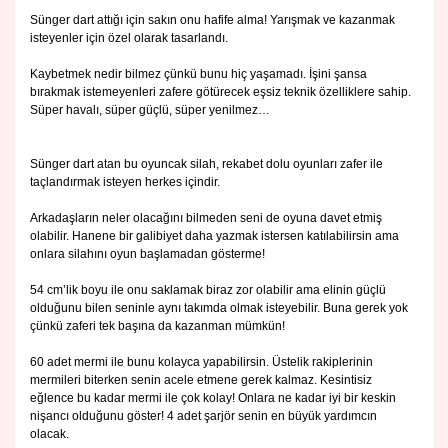
Sünger dart attığı için sakın onu hafife alma! Yarışmak ve kazanmak
isteyenler için özel olarak tasarlandı.
Kaybetmek nedir bilmez çünkü bunu hiç yaşamadı. İşini şansa
bırakmak istemeyenleri zafere götürecek eşsiz teknik özelliklere sahip.
Süper havalı, süper güçlü, süper yenilmez…
Sünger dart atan bu oyuncak silah, rekabet dolu oyunları zafer ile
taçlandırmak isteyen herkes içindir.
Arkadaşların neler olacağını bilmeden seni de oyuna davet etmiş
olabilir. Hanene bir galibiyet daha yazmak istersen katılabilirsin ama
onlara silahını oyun başlamadan gösterme!
54 cm’lik boyu ile onu saklamak biraz zor olabilir ama elinin güçlü
olduğunu bilen seninle aynı takımda olmak isteyebilir. Buna gerek yok
çünkü zaferi tek başına da kazanman mümkün!
60 adet mermi ile bunu kolayca yapabilirsin. Üstelik rakiplerinin
mermileri biterken senin acele etmene gerek kalmaz. Kesintisiz
eğlence bu kadar mermi ile çok kolay! Onlara ne kadar iyi bir keskin
nişancı olduğunu göster! 4 adet şarjör senin en büyük yardımcın
olacak.