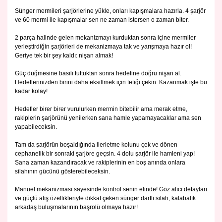
Sünger mermileri şarjörlerine yükle, onları kapışmalara hazırla. 4 şarjör
ve 60 mermi ile kapışmalar sen ne zaman istersen o zaman biter.
2 parça halinde gelen mekanizmayı kurduktan sonra içine mermiler
yerleştirdiğin şarjörleri de mekanizmaya tak ve yarışmaya hazır ol!
Geriye tek bir şey kaldı: nişan almak!
Güç düğmesine basılı tuttuktan sonra hedefine doğru nişan al.
Hedeflerinizden birini daha eksiltmek için tetiği çekin. Kazanmak işte bu
kadar kolay!
Hedefler birer birer vurulurken mermin bitebilir ama merak etme,
rakiplerin şarjörünü yenilerken sana hamle yapamayacaklar ama sen
yapabileceksin.
Tam da şarjörün boşaldığında ilerletme kolunu çek ve dönen
cephanelik bir sonraki şarjöre geçsin. 4 dolu şarjör ile hamleni yap!
Sana zaman kazandıracak ve rakiplerinin en boş anında onlara
silahının gücünü gösterebileceksin.
Manuel mekanizması sayesinde kontrol senin elinde! Göz alıcı detayları
ve güçlü atış özellikleriyle dikkat çeken sünger dartlı silah, kalabalık
arkadaş buluşmalarının başrolü olmaya hazır!