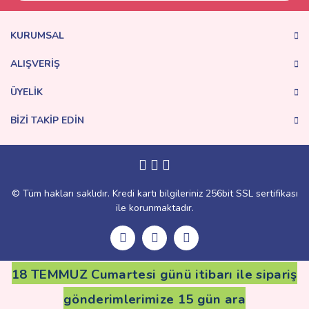
Ürün bilgilerinde hatalar bulunuyor.
Ürün fiyatı diğer sitelerden daha pahalı.
KURUMSAL
Bu ürüne benzer farklı alternatifler olmalı.
ALIŞVERİŞ
ÜYELİK
BİZİ TAKİP EDİN
Gönder
© Tüm hakları saklıdır. Kredi kartı bilgileriniz 256bit SSL sertifikası
ile korunmaktadır.
18 TEMMUZ Cumartesi günü itibarı ile sipariş
gönderimlerimize 15 gün ara