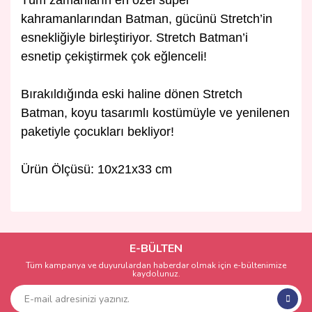
Tüm zamanların en özel süper
kahramanlarından Batman, gücünü Stretch’in
esnekliğiyle birleştiriyor. Stretch Batman’i
esnetip çekiştirmek çok eğlenceli!
Bırakıldığında eski haline dönen Stretch
Batman, koyu tasarımlı kostümüyle ve yenilenen
paketiyle çocukları bekliyor!
Ürün Ölçüsü: 10x21x33 cm
Bu ürünün fiyat bilgisi, resim, ürün açıklamalarında ve diğer
konularda yetersiz gördüğünüz noktaları öneri formunu
Bu ürüne ilk yorumu siz yapın!
kullanarak tarafımıza iletebilirsiniz.
Görüş ve önerileriniz için teşekkür ederiz.
E-BÜLTEN
Tüm kampanya ve duyurulardan haberdar olmak için e-bültenimize
Yorum Yaz
kaydolunuz.
Ürün resmi kalitesiz, bozuk veya görüntülenemiyor.
Ürün açıklamasında eksik bilgiler bulunuyor.