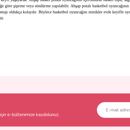
eğe göre şişirme veya söndürme yapılabilir. Ahşap potalı basketbol oyuncağının
tajı oldukça kolaydır. Böylece basketbol oyuncağını minikler evde keyifle oyn
ir.
ve diğer konularda yetersiz gördüğünüz noktaları öneri formunu kullanarak taraf
Bu ürüne ilk yorumu siz yapın!
r.
Yorum Yaz
çin e-bültenimize kaydolunuz.