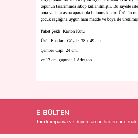
topunun tasarımında sibop kullanılmıştır. Bu sayede ist
pota ve kapı asma aparatı da bulunmaktadır. Ürünün mon
çocuk sağlığına uygun ham madde ve boya ile üretilmişt
Paket Şekli: Karton Kutu
Ürün Ebatları: Gövde: 38 x 49 cm.
Çember Çapı: 24 cm.
ve 13 cm. çapında 1 Adet top
Bu ürünün fiyat bilgisi, resim, ürün açıklamalarında 
Görüş ve önerileriniz için teşekkür ederiz.
Ürün resmi kalitesiz, bozuk veya görüntülenemiyo
Ürün açıklamasında eksik bilgiler bulunuyor.
E-BÜLTEN
Ürün bilgilerinde hatalar bulunuyor.
Tüm kampanya ve duyurulardan haberdar olmak i
Ürün fiyatı diğer sitelerden daha pahalı.
Bu ürüne benzer farklı alternatifler olmalı.