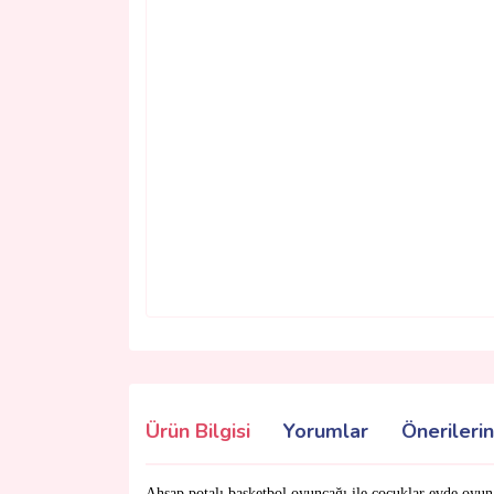
Ürün Bilgisi
Yorumlar
Önerilerin
Ahşap potalı basketbol oyuncağı ile çocuklar evde oyun 