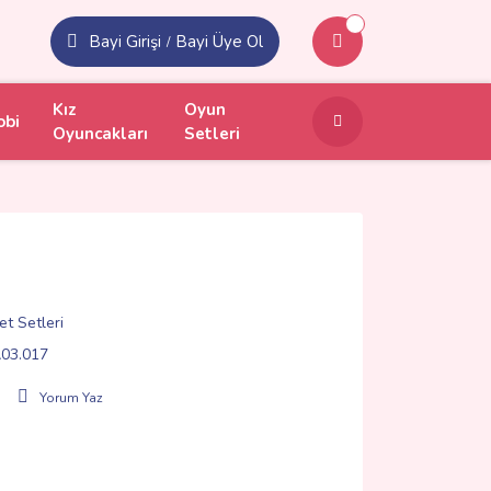
Bayi Girişi
Bayi Üye Ol
/
Kız
Oyun
obi
Oyuncakları
Setleri
t Setleri
03.017
Yorum Yaz