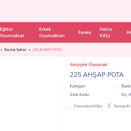
Eğitici
Erkek
Hello
Funko
H
Oyuncaklar
Oyuncakları
Kitty
Basket Setleri
225 AHŞAP POTA
Akçiçek Oyuncak
225 AHŞAP POTA
Kategori
Baske
Stok Kodu
Eo_A
Tavsiye Et