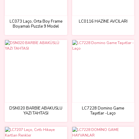
LC073 Laço, Orta Boy Frame
LC0116 HAZİNE AVCILARI
Boyamalı Puzzle 9 Model
DSN020 BARBİE ABAKÜSLÜ
LC7228 Domino Game
YAZI TAHTASI
Taşııtlar -Laço