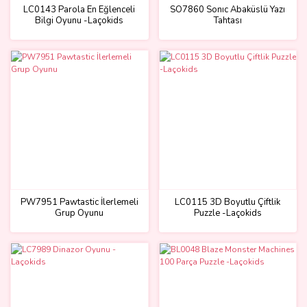
LC0143 Parola En Eğlenceli
SO7860 Sonıc Abaküslü Yazı
Bilgi Oyunu -Laçokids
Tahtası
PW7951 Pawtastic İlerlemeli
LC0115 3D Boyutlu Çiftlik
Grup Oyunu
Puzzle -Laçokids