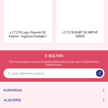
LC7179 Laço, Resimli 50
LC7178 BABY 50 MEYVE
Kelime - İngilizce Destekli /
SEBZE
+12 ay
E-BÜLTEN
Tüm kampanya ve duyurulardan haberdar olmak için e-bültenimize
kaydolunuz.
KURUMSAL
ALIŞVERİŞ