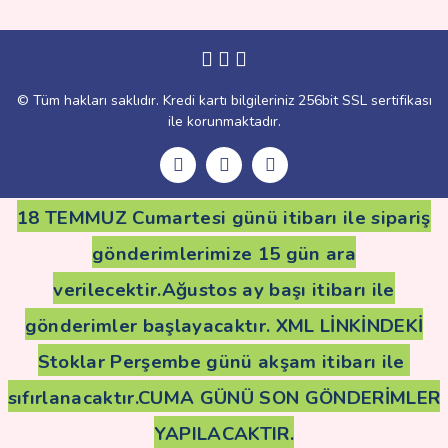
Gönder
© Tüm hakları saklıdır. Kredi kartı bilgileriniz 256bit SSL sertifikası
ile korunmaktadır.
18 TEMMUZ Cumartesi günü itibarı ile sipariş
gönderimlerimize 15 gün ara
verilecektir.Ağustos ay başı itibarı ile
gönderimler başlayacaktır. XML LİNKİNDEKİ
Stoklar Perşembe günü akşam itibarı ile
sıfırlanacaktır.CUMA GÜNÜ SON GÖNDERİMLER
YAPILACAKTIR.