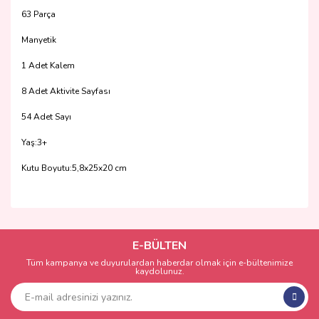
63 Parça
Manyetik
1 Adet Kalem
8 Adet Aktivite Sayfası
54 Adet Sayı
Yaş:3+
Kutu Boyutu:5,8x25x20 cm
Bu ürünün fiyat bilgisi, resim, ürün açıklamalarında ve diğer
konularda yetersiz gördüğünüz noktaları öneri formunu
Bu ürüne ilk yorumu siz yapın!
kullanarak tarafımıza iletebilirsiniz.
Görüş ve önerileriniz için teşekkür ederiz.
E-BÜLTEN
Tüm kampanya ve duyurulardan haberdar olmak için e-bültenimize
Yorum Yaz
kaydolunuz.
Ürün resmi kalitesiz, bozuk veya görüntülenemiyor.
Ürün açıklamasında eksik bilgiler bulunuyor.