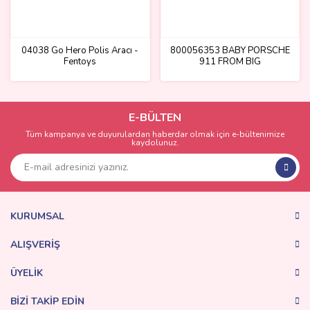
04038 Go Hero Polis Aracı -
800056353 BABY PORSCHE
Fentoys
911 FROM BIG
E-BÜLTEN
Tüm kampanya ve duyurulardan haberdar olmak için e-bültenimize
kaydolunuz.
KURUMSAL
ALIŞVERİŞ
ÜYELİK
BİZİ TAKİP EDİN