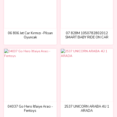
06 806 Jet Car Kırmızı -Pilsan
07 828M 1050782802012
Oyuncak
SMART BABY RIDE ON CAR
(MAVİ)
04037 Go Hero İtfaiye Aracı -
2537 UNICORN ARABA 4Ü 1
Fentoys
ARADA