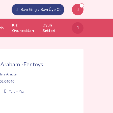
Bayi Girişi
Bayi Üye Ol
/
Kız
Oyun
obi
Oyuncakları
Setleri
 Arabam -Fentoys
sız Araçlar
02.04040
Yorum Yaz