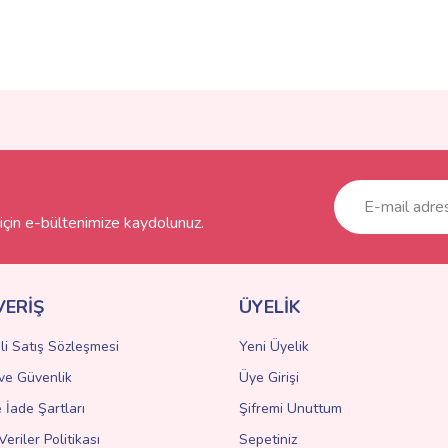
ve diğer konularda yetersiz gördüğünüz noktaları öneri formunu kullanarak taraf
Bu ürüne ilk yorumu siz yapın!
r.
Yorum Yaz
çin e-bültenimize kaydolunuz.
VERİŞ
ÜYELİK
li Satış Sözleşmesi
Yeni Üyelik
k ve Güvenlik
Üye Girişi
Gönder
e İade Şartları
Şifremi Unuttum
Veriler Politikası
Sepetiniz