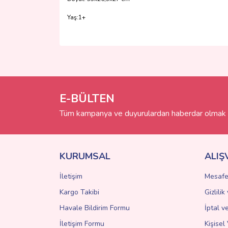
Yaş:1+
Bu ürünün fiyat bilgisi, resim, ürün açıklamalarında 
Görüş ve önerileriniz için teşekkür ederiz.
Ürün resmi kalitesiz, bozuk veya görüntülenemiyo
Ürün açıklamasında eksik bilgiler bulunuyor.
E-BÜLTEN
Ürün bilgilerinde hatalar bulunuyor.
Tüm kampanya ve duyurulardan haberdar olmak i
Ürün fiyatı diğer sitelerden daha pahalı.
Bu ürüne benzer farklı alternatifler olmalı.
KURUMSAL
ALIŞ
İletişim
Mesafe
Kargo Takibi
Gizlili
Havale Bildirim Formu
İptal v
İletişim Formu
Kişisel 