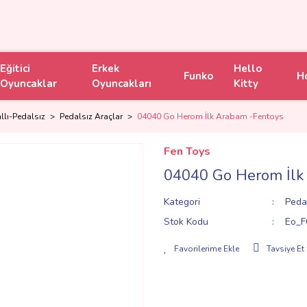
Eğitici
Erkek
Hello
Funko
H
Oyuncaklar
Oyuncakları
Kitty
llı-Pedalsız
Pedalsız Araçlar
04040 Go Herom İlk Arabam -Fentoys
Fen Toys
04040 Go Herom İlk
Kategori
Pedal
Stok Kodu
Eo_F
Tavsiye Et