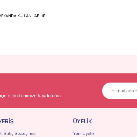
 MEKANDA KULLANILABİLİR.
ve diğer konularda yetersiz gördüğünüz noktaları öneri formunu kullanarak taraf
Bu ürüne ilk yorumu siz yapın!
r.
Yorum Yaz
çin e-bültenimize kaydolunuz.
VERİŞ
ÜYELİK
li Satış Sözleşmesi
Yeni Üyelik