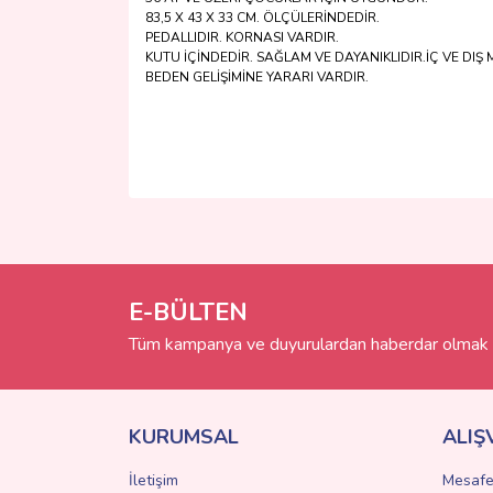
83,5 X 43 X 33 CM. ÖLÇÜLERİNDEDİR.
PEDALLIDIR. KORNASI VARDIR.
KUTU İÇİNDEDİR. SAĞLAM VE DAYANIKLIDIR.İÇ VE DIŞ
BEDEN GELİŞİMİNE YARARI VARDIR.
Bu ürünün fiyat bilgisi, resim, ürün açıklamalarında 
Görüş ve önerileriniz için teşekkür ederiz.
Ürün resmi kalitesiz, bozuk veya görüntülenemiyo
Ürün açıklamasında eksik bilgiler bulunuyor.
E-BÜLTEN
Ürün bilgilerinde hatalar bulunuyor.
Tüm kampanya ve duyurulardan haberdar olmak i
Ürün fiyatı diğer sitelerden daha pahalı.
Bu ürüne benzer farklı alternatifler olmalı.
KURUMSAL
ALIŞ
İletişim
Mesafe