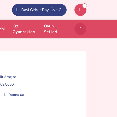
Bayi Girişi
Bayi Üye Ol
/
Kız
Oyun
obi
Oyuncakları
Setleri
lı Araçlar
02.8050
Yorum Yaz