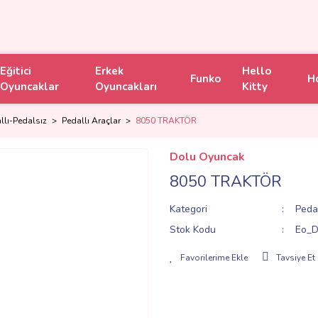
Eğitici
Erkek
Hello
Funko
H
Oyuncaklar
Oyuncakları
Kitty
llı-Pedalsız
Pedallı Araçlar
8050 TRAKTÖR
Dolu Oyuncak
8050 TRAKTÖR
Kategori
Pedal
Stok Kodu
Eo_D
Tavsiye Et