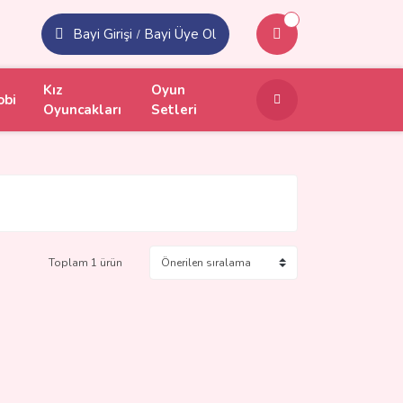
Bayi Girişi
Bayi Üye Ol
/
Kız
Oyun
obi
Oyuncakları
Setleri
Toplam 1 ürün