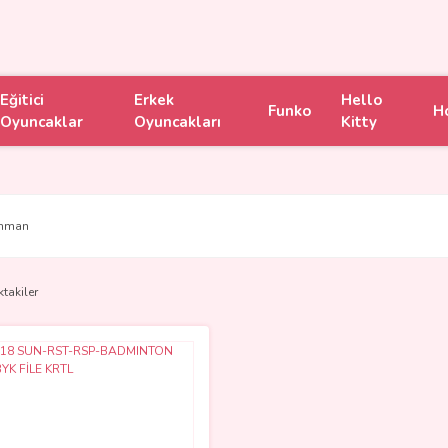
Eğitici
Erkek
Hello
Funko
H
Oyuncaklar
Oyuncakları
Kitty
nman
ktakiler