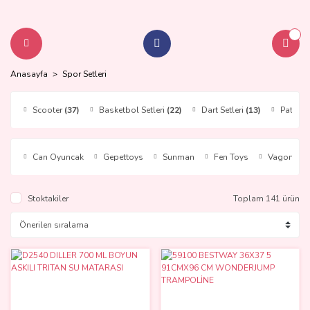
Anasayfa
Spor Setleri
Scooter
(37)
Basketbol Setleri
(22)
Dart Setleri
(13)
Paten
(
Can Oyuncak
Gepettoys
Sunman
Fen Toys
Vagon
Stoktakiler
Toplam 141 ürün