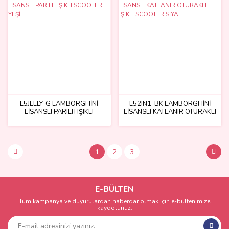
L5JELLY-G LAMBORGHİNİ
L52IN1-BK LAMBORGHİNİ
LİSANSLI PARILTI IŞIKLI
LİSANSLI KATLANIR OTURAKLI
SCOOTER YEŞİL
IŞIKLI SCOOTER SİYAH
1
2
3
E-BÜLTEN
Tüm kampanya ve duyurulardan haberdar olmak için e-bültenimize
kaydolunuz.