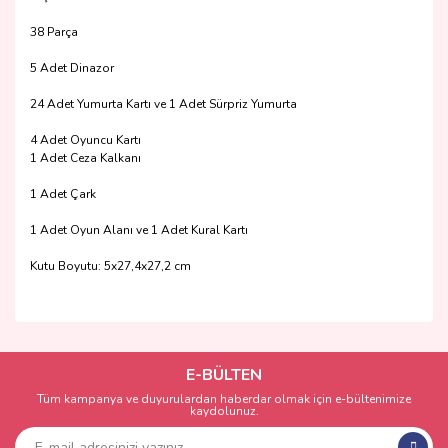
38 Parça
5 Adet Dinazor
24 Adet Yumurta Kartı ve 1 Adet Sürpriz Yumurta
4 Adet Oyuncu Kartı
1 Adet Ceza Kalkanı
1 Adet Çark
1 Adet Oyun Alanı ve 1 Adet Kural Kartı
Kutu Boyutu: 5x27,4x27,2 cm
Bu ürünün fiyat bilgisi, resim, ürün açıklamalarında ve diğer
konularda yetersiz gördüğünüz noktaları öneri formunu
Bu ürüne ilk yorumu siz yapın!
kullanarak tarafımıza iletebilirsiniz.
Görüş ve önerileriniz için teşekkür ederiz.
E-BÜLTEN
Tüm kampanya ve duyurulardan haberdar olmak için e-bültenimize
Yorum Yaz
kaydolunuz.
Ürün resmi kalitesiz, bozuk veya görüntülenemiyor.