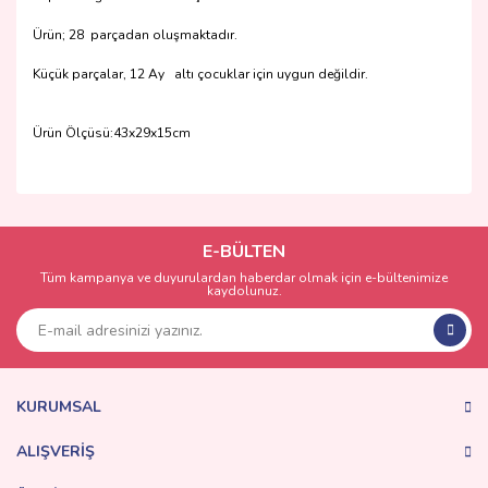
Ürün; 28 parçadan oluşmaktadır.
Küçük parçalar, 12 Ay altı çocuklar için uygun değildir.
Ürün Ölçüsü:43x29x15cm
Bu ürünün fiyat bilgisi, resim, ürün açıklamalarında ve diğer
konularda yetersiz gördüğünüz noktaları öneri formunu
Bu ürüne ilk yorumu siz yapın!
kullanarak tarafımıza iletebilirsiniz.
Görüş ve önerileriniz için teşekkür ederiz.
E-BÜLTEN
Tüm kampanya ve duyurulardan haberdar olmak için e-bültenimize
Yorum Yaz
kaydolunuz.
Ürün resmi kalitesiz, bozuk veya görüntülenemiyor.
Ürün açıklamasında eksik bilgiler bulunuyor.
Ürün bilgilerinde hatalar bulunuyor.
Ürün fiyatı diğer sitelerden daha pahalı.
KURUMSAL
Bu ürüne benzer farklı alternatifler olmalı.
ALIŞVERİŞ