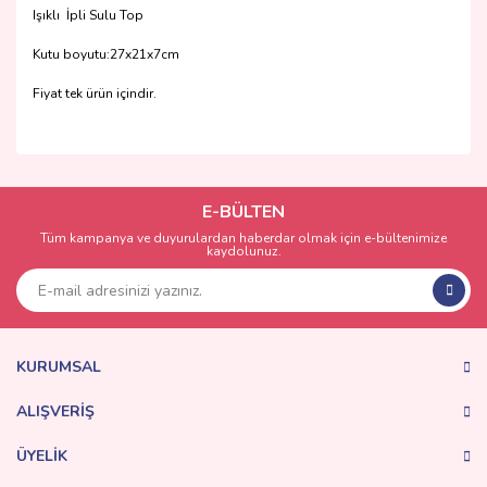
Işıklı İpli Sulu Top
Kutu boyutu:27x21x7cm
Fiyat tek ürün içindir.
Bu ürünün fiyat bilgisi, resim, ürün açıklamalarında ve diğer
konularda yetersiz gördüğünüz noktaları öneri formunu
Bu ürüne ilk yorumu siz yapın!
kullanarak tarafımıza iletebilirsiniz.
Görüş ve önerileriniz için teşekkür ederiz.
E-BÜLTEN
Tüm kampanya ve duyurulardan haberdar olmak için e-bültenimize
Yorum Yaz
kaydolunuz.
Ürün resmi kalitesiz, bozuk veya görüntülenemiyor.
Ürün açıklamasında eksik bilgiler bulunuyor.
Ürün bilgilerinde hatalar bulunuyor.
Ürün fiyatı diğer sitelerden daha pahalı.
KURUMSAL
Bu ürüne benzer farklı alternatifler olmalı.
ALIŞVERİŞ
ÜYELİK