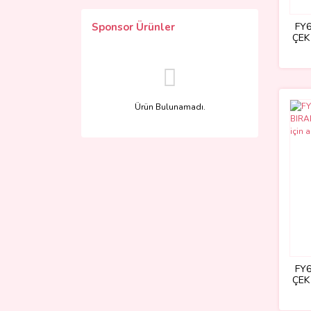
FY
Sponsor Ürünler
ÇEK 
t
Ürün Bulunamadı.
FY
ÇEK 
t