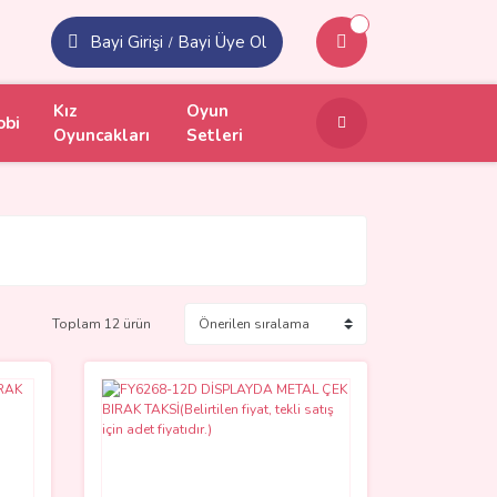
Bayi Girişi
Bayi Üye Ol
/
Kız
Oyun
obi
Oyuncakları
Setleri
Toplam 12 ürün