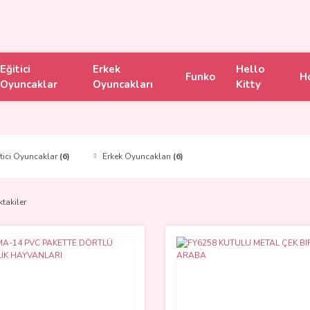
Eğitici
Erkek
Hello
Funko
H
Oyuncaklar
Oyuncakları
Kitty
itici Oyuncaklar
(6)
Erkek Oyuncakları
(6)
ktakiler