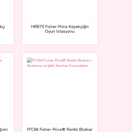
kçi
HRB70 Fisher-Price Köpekçiğin
Oyun İstasyonu
Öğren
FFC84 Fisher-Price® Renkli Bloklar