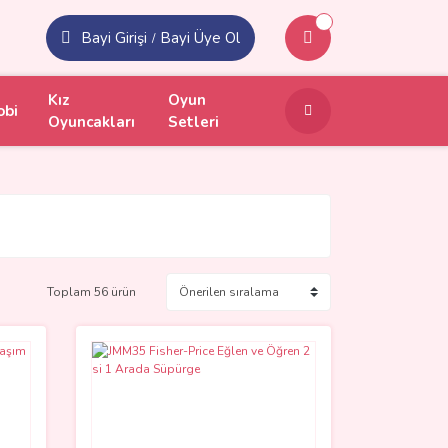
Bayi Girişi
Bayi Üye Ol
/
Kız
Oyun
obi
Oyuncakları
Setleri
Toplam 56 ürün