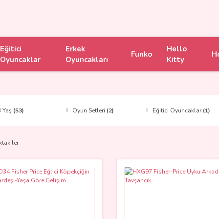
Eğitici
Erkek
Hello
Funko
H
Oyuncaklar
Oyuncakları
Kitty
3 Yaş
(53)
Oyun Setleri
(2)
Eğitici Oyuncaklar
(1)
ktakiler