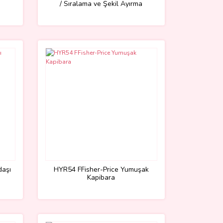
/ Sıralama ve Şekil Ayırma
Oyuncakları
daşı
HYR54 FFisher-Price Yumuşak
Kapibara