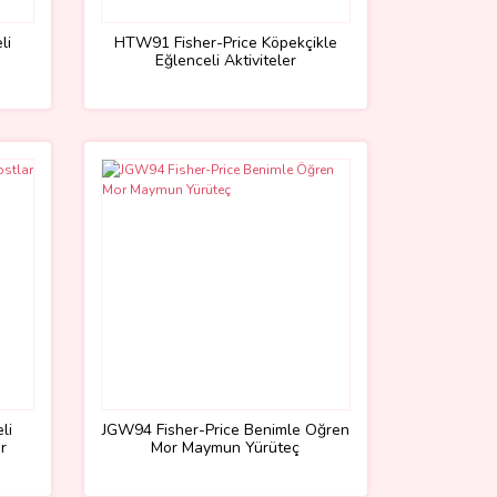
li
HTW91 Fisher-Price Köpekçikle
Eğlenceli Aktiviteler
li
JGW94 Fisher-Price Benimle Öğren
ar
Mor Maymun Yürüteç