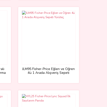
alı
JLM95 Fisher-Price Eğlen ve Öğren
ırma
4ü 1 Arada Alışveriş Sepeti
Yürüteç