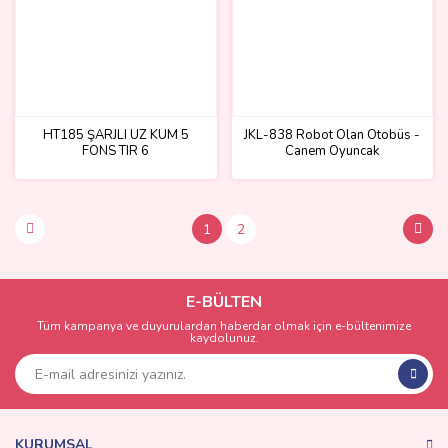
HT185 ŞARJLI UZ KUM 5
JKL-838 Robot Olan Otobüs -
FONS TIR 6
Canem Oyuncak
1
2
E-BÜLTEN
Tüm kampanya ve duyurulardan haberdar olmak için e-bültenimize
kaydolunuz.
KURUMSAL