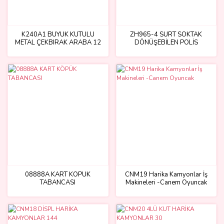
K240A1 BÜYÜK KUTULU
ZH965-4 SÜRT SÖKTAK
METAL ÇEKBIRAK ARABA 12
DÖNÜŞEBİLEN POLİS
KAMYONU 12
08888A KART KÖPÜK
CNM19 Harika Kamyonlar İş
TABANCASI
Makineleri -Canem Oyuncak