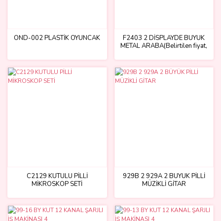
OND-002 PLASTİK OYUNCAK
F2403 2 DİSPLAYDE BÜYÜK
METAL ARABA(Belirtilen fiyat,
tekli satış için adet fiyatıdır.)
C2129 KUTULU PİLLİ
929B 2 929A 2 BÜYÜK PİLLİ
MİKROSKOP SETİ
MÜZİKLİ GİTAR