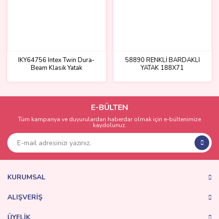
IKY64756 Intex Twin Dura-
58890 RENKLİ BARDAKLI
Beam Klasik Yatak
YATAK 188X71
76Cx191x25 cm
E-BÜLTEN
Tüm kampanya ve duyurulardan haberdar olmak için e-bültenimize
kaydolunuz.
KURUMSAL
ALIŞVERİŞ
ÜYELİK