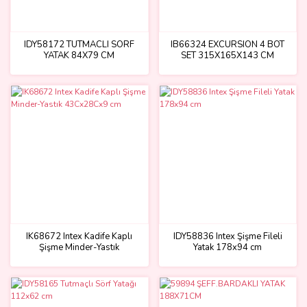
IDY58172 TUTMACLI SORF
IB66324 EXCURSION 4 BOT
YATAK 84X79 CM
SET 315X165X143 CM
IK68672 Intex Kadife Kaplı
IDY58836 Intex Şişme Fileli
Şişme Minder-Yastık
Yatak 178x94 cm
43Cx28Cx9 cm