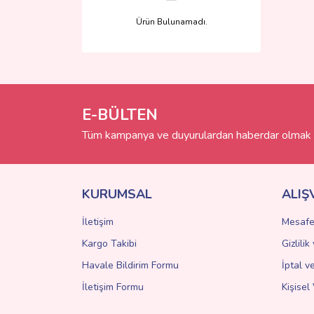
Ürün Bulunamadı.
E-BÜLTEN
Tüm kampanya ve duyurulardan haberdar olmak i
KURUMSAL
ALIŞ
İletişim
Mesafe
Kargo Takibi
Gizlili
Havale Bildirim Formu
İptal v
İletişim Formu
Kişisel 