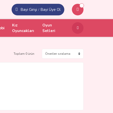
Bayi Girişi
Bayi Üye Ol
/
Kız
Oyun
obi
Oyuncakları
Setleri
Toplam 0 ürün