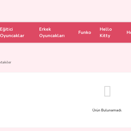
Eğitici
Erkek
Hello
Funko
H
Oyuncaklar
Oyuncakları
Kitty
ktakiler
Ürün Bulunamadı.