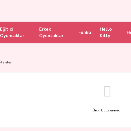
Eğitici
Erkek
Hello
Funko
H
Oyuncaklar
Oyuncakları
Kitty
ktakiler
Ürün Bulunamadı.