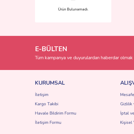
Ürün Bulunamadı.
E-BÜLTEN
Tüm kampanya ve duyurulardan haberdar olmak i
KURUMSAL
ALIŞ
İletişim
Mesafe
Kargo Takibi
Gizlili
Havale Bildirim Formu
İptal v
İletişim Formu
Kişisel 