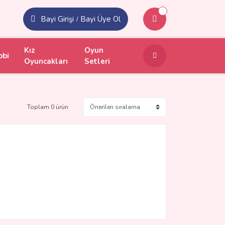
Bayi Girişi
Bayi Üye Ol
/
Kız
Oyun
obi
Oyuncakları
Setleri
Toplam 0 ürün