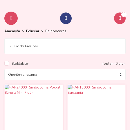
Anasayfa
Peluşlar
Rainbocorns
Giochi Preziosi
Stoktakiler
Toplam 6 ürün