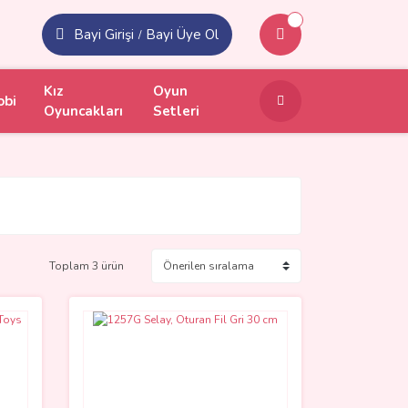
Bayi Girişi
Bayi Üye Ol
/
Kız
Oyun
obi
Oyuncakları
Setleri
Toplam 3 ürün