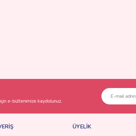
çin e-bültenimize kaydolunuz.
VERİŞ
ÜYELİK