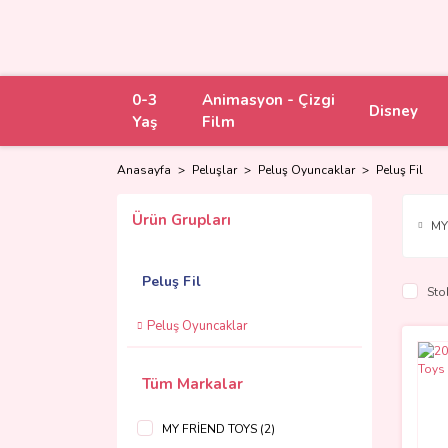
0-3
Animasyon - Çizgi
Disney
Yaş
Film
Anasayfa
Peluşlar
Peluş Oyuncaklar
Peluş Fil
Ürün Grupları
MY
Peluş Fil
Sto
Peluş Oyuncaklar
Tüm Markalar
MY FRİEND TOYS (2)